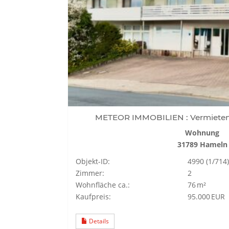
METEOR IMMOBILIEN : Vermieten 
Wohnung
31789 Hameln
Objekt-ID:
4990 (1/714)
Zimmer:
2
Wohnfläche ca.:
76 m²
Kaufpreis:
95.000 EUR
Details