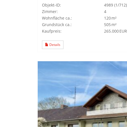
Objekt-ID:
4989 (1/712)
Zimmer:
4
Wohnfläche ca.:
120 m²
Grund­stück ca.:
505 m²
Kaufpreis:
265.000 EUR
Details