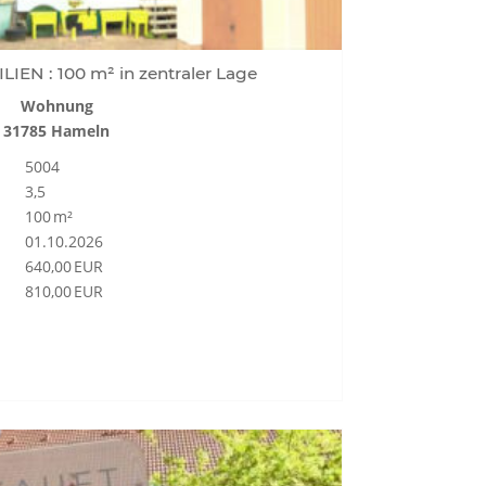
EN : 100 m² in zentraler Lage
Wohnung
31785 Hameln
5004
3,5
100 m²
01.10.2026
640,00 EUR
810,00 EUR