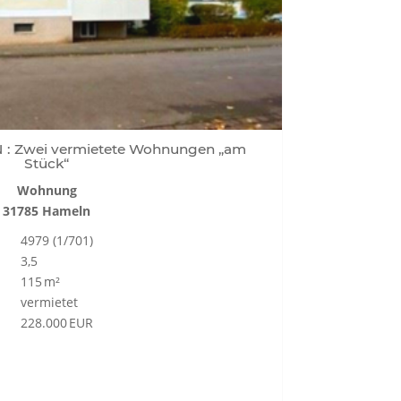
: Zwei vermietete Wohnungen „am
Stück“
Wohnung
31785 Hameln
4979 (1/701)
3,5
115 m²
vermietet
228.000 EUR