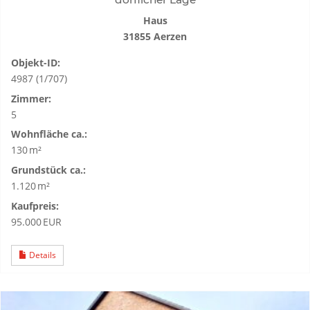
Haus
31855 Aerzen
Objekt-ID:
4987 (1/707)
Zimmer:
5
Wohnfläche ca.:
130 m²
Grund­stück ca.:
1.120 m²
Kaufpreis:
95.000 EUR
Details