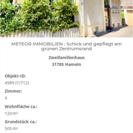
METEOR IMMOBILIEN : Schick und gepflegt am
grünen Zentrumsrand
Zweifamilienhaus
31785 Hameln
Objekt-ID:
4989 (1/712)
Zimmer:
4
Wohnfläche ca.:
120 m²
Grund­stück ca.:
505 m²