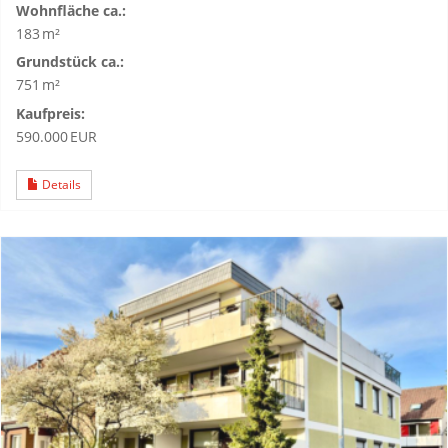
Wohnfläche ca.:
183 m²
Grund­stück ca.:
751 m²
Kaufpreis:
590.000 EUR
Details