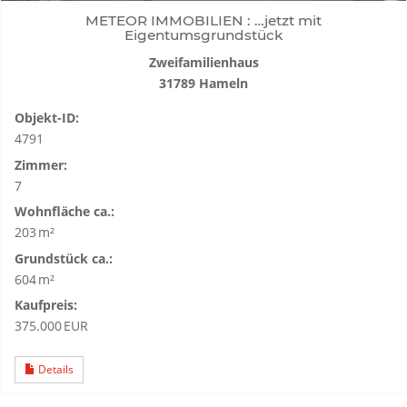
METEOR IMMOBILIEN : …jetzt mit
Eigentumsgrundstück
Zweifamilienhaus
31789 Hameln
Objekt-ID:
4791
Zimmer:
7
Wohnfläche ca.:
203 m²
Grund­stück ca.:
604 m²
Kaufpreis:
375.000 EUR
Details